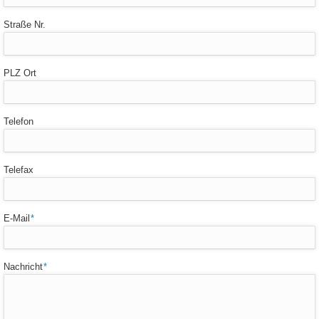
Straße Nr.
PLZ Ort
Telefon
Telefax
Pflichtfeld
E-Mail
*
Pflichtfeld
Nachricht
*